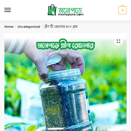
Skip
Skip
to
to
0
navigation
content
Home
/
Uncategorized
/
গ্রীণ টি রেগুলার ৪০০ গ্রাম