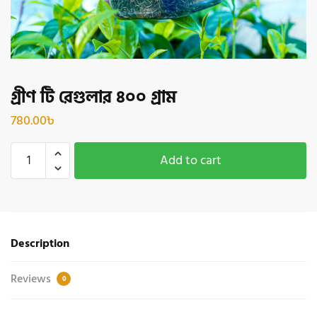
গ্রীণ টি রেগুলার ৪০০ গ্রাম
780.00
৳
গ্রীণ
Add to cart
টি
রেগুলার
৪০০
গ্রাম
quantity
Description
Reviews
0