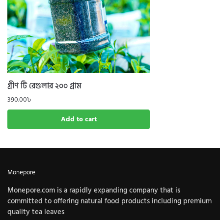
গ্রীণ টি রেগুলার ২০০ গ্রাম
390.00
৳
Add to cart
Monepore
Monepore.com is a rapidly expanding company that is
committed to offering natural food products including premium
quality tea leaves