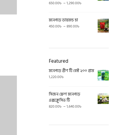
Price
–
650.00
৳
1,290.00
৳
range:
650.00৳
মনেপড়ে ডায়মন্ড চা
through
Price
–
1,290.00৳
450.00
৳
890.00
৳
range:
450.00৳
through
890.00৳
Featured
মনেপড়ে গ্রীণ টি বেস্ট ২০০ গ্রাম
1,220.00
৳
সিজন ফ্রেশ মনেপড়ে
এক্সক্লুসিভ টি
Price
–
820.00
৳
1,640.00
৳
range:
820.00৳
through
1,640.00৳