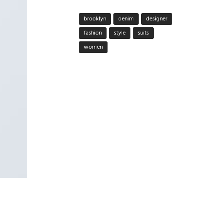
brooklyn
denim
designer
fashion
style
suits
women