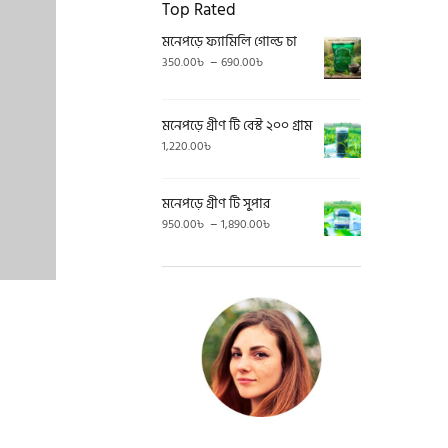
Top Rated
মনেপড়ে ফ্যামিলি গোল্ড চা
Price
–
350.00
৳
690.00
৳
range:
350.00৳
through
মনেপড়ে গ্রীণ টি বেস্ট ২০০ গ্রাম
690.00৳
1,220.00
৳
মনেপড়ে গ্রীণ টি সুপার
Price
–
950.00
৳
1,890.00
৳
range:
950.00৳
through
1,890.00৳