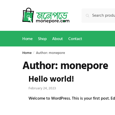
Skip
Skip
to
to
Search
Search
navigation
content
for:
Home
Shop
About
Contact
Home
Author: monepore
/
Author:
monepore
Hello world!
February 24, 2023
Welcome to WordPress. This is your first post. Edit