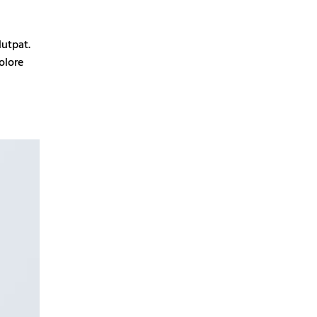
lutpat.
olore