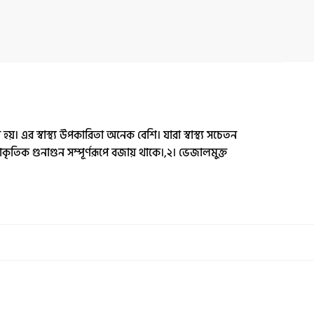
য়। এর স্বাস্থ্য উপকারিতা অনেক বেশি। যারা স্বাস্থ্য সচেতন
াকৃতিক গুনাগুন সম্পূর্ণরূপে বজায় থাকে।,২। ভেজালমুক্ত