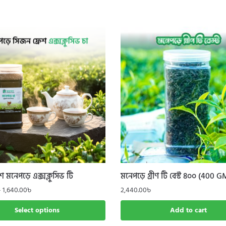
শ মনেপড়ে এক্সক্লুসিভ টি
মনেপড়ে গ্রীণ টি বেস্ট ৪০০ (400 GM
Price
–
1,640.00
৳
2,440.00
৳
range:
Select options
Add to cart
820.00৳
through