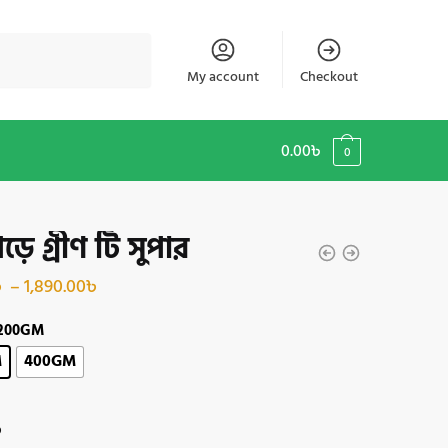
My account
Checkout
0.00
৳
0
়ে গ্রীণ টি সুপার
Price
৳
–
1,890.00
৳
range:
 200GM
950.00৳
M
400GM
through
1,890.00৳
৳