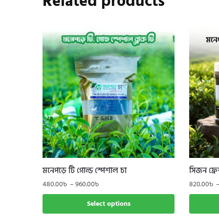
Related products
মনেপড়ে টি গোল্ড স্পেশাল চা
সিজন ফ্রে
Price
480.00
৳
–
960.00
৳
820.00
৳
range:
This
This
Select options
480.00৳
product
product
through