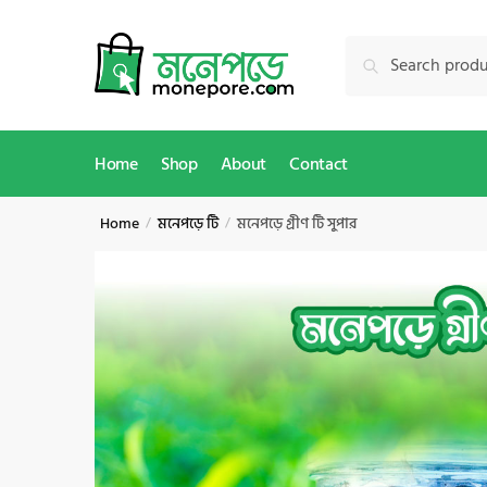
Skip
Skip
to
to
Search
Search
navigation
content
for:
Home
Shop
About
Contact
Home
মনেপড়ে টি
মনেপড়ে গ্রীণ টি সুপার
/
/