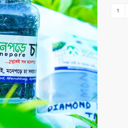
মনেপড়ে
গ্রীণ
টি
সুপার
quantity