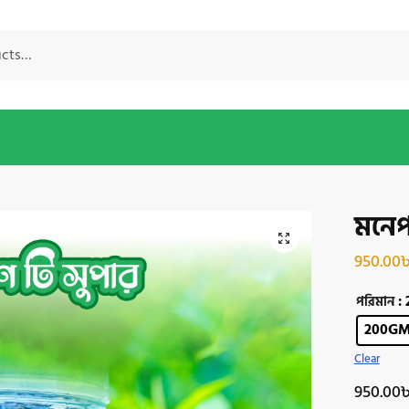
মনেপড
950.00
:
পরিমান
200G
Clear
950.00