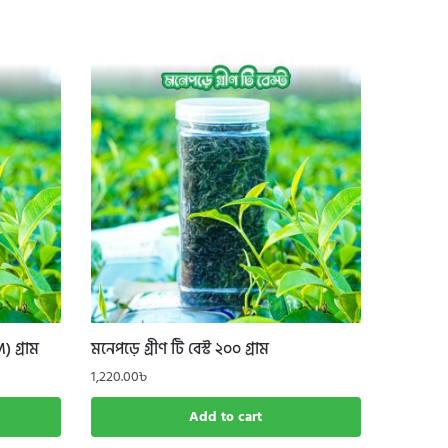
) গ্রাম
মনেপড়ে গ্রীণ টি বেস্ট ২০০ গ্রাম
1,220.00
৳
Add to cart